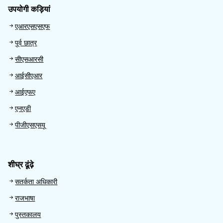
उपयोगी कड़ियां
Useful links
एआरएसएसएफ
पूर्व छात्र
सीएसआरसी
आईसीएआर
आईएफए
एनएडी
पीजीएसएसयू
शीघ्र ढूंढ़े
Quick Find
सतर्कता अधिकारी
राजभाषा
पुस्तकालय