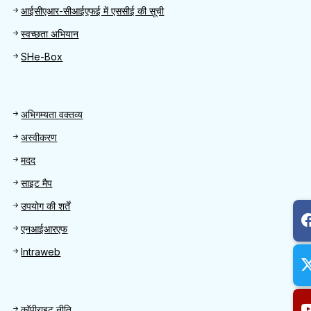
आईसीएआर-सीआईएफई में एससीई की सूची
स्वच्छता अभियान
SHe-Box
Footer
अभिगम्यता वक्तव्य
अस्वीकरण
मदद
साइट मैप
उपयोग की शर्तें
एनआईआरएफ
Intraweb
Footer 2
कॉपीराइट नीति