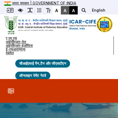
भारत सरकार | GOVERNMENT OF INDIA
A
A
A
English
ए एम एस
आईसीएआर-मेल
आईसीएआर-ईऑफिस
ई-एचआरएमएस
वेबमेल
सीआईएफई पैन,टैन और जीएसटीएन
ऑनलाइन पेमेंट गेटवे