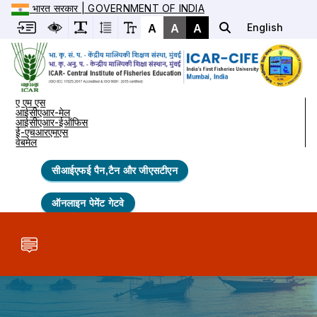
भारत सरकार | GOVERNMENT OF INDIA
A
A
A
English
ए एम एस
आईसीएआर-मेल
आईसीएआर-ईऑफिस
ई-एचआरएमएस
वेबमेल
सीआईएफई पैन,टैन और जीएसटीएन
ऑनलाइन पेमेंट गेटवे