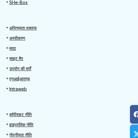
SHe-Box
Footer
अभिगम्यता वक्तव्य
अस्वीकरण
मदद
साइट मैप
उपयोग की शर्तें
एनआईआरएफ
Intraweb
Footer 2
कॉपीराइट नीति
हाइपरलिंक नीति
गोपनीयता नीति