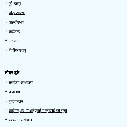
पूर्व छात्र
सीएसआरसी
आईसीएआर
आईएफए
एनएडी
पीजीएसएसयू
शीघ्र ढूंढ़े
Quick Find
सतर्कता अधिकारी
राजभाषा
पुस्तकालय
आईसीएआर-सीआईएफई में एससीई की सूची
स्वच्छता अभियान