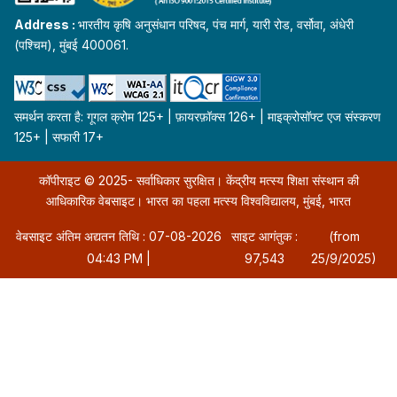
Address :
भारतीय कृषि अनुसंधान परिषद, पंच मार्ग, यारी रोड, वर्सोवा, अंधेरी
(पश्चिम), मुंबई 400061.
समर्थन करता है: गूगल क्रोम 125+ | फ़ायरफ़ॉक्स 126+ | माइक्रोसॉफ्ट एज संस्करण
125+ | सफारी 17+
कॉपीराइट © 2025- सर्वाधिकार सुरक्षित। केंद्रीय मत्स्य शिक्षा संस्थान की
आधिकारिक वेबसाइट। भारत का पहला मत्स्य विश्वविद्यालय, मुंबई, भारत
वेबसाइट अंतिम अद्यतन तिथि : 07-08-2026
साइट आगंतुक :
(from
04:43 PM |
97,543
25/9/2025)