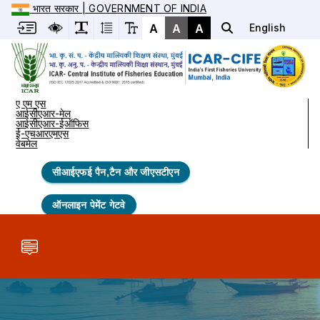
भारत सरकार | GOVERNMENT OF INDIA
A
A
A
English
ए एम एस
आईसीएआर-मेल
आईसीएआर-ईऑफिस
ई-एचआरएमएस
वेबमेल
सीआईएफई पैन,टैन और जीएसटीएन
ऑनलाइन पेमेंट गेटवे