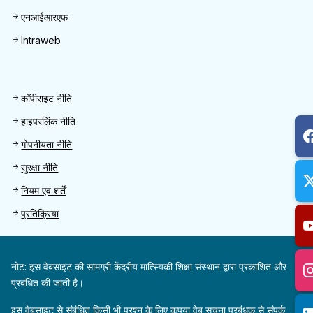
एनआईआरएफ
Intraweb
Footer 2
कॉपीराइट नीति
हाइपरलिंक नीति
गोपनीयता नीति
सुरक्षा नीति
नियम एवं शर्तें
प्रतिक्रिया
नोट: इस वेबसाइट की सामग्री केंद्रीय मात्स्यिकी शिक्षा संस्थान द्वारा प्रकाशित और
प्रबंधित की जाती है।
इस वेबसाइट से संबंधित किसी भी प्रश्न के लिए कृपया वेब सूचना प्रबंधक से संपर्क