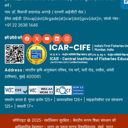
करें।
नाम: डॉ. शिवाजी दादाभाऊ अरगड़े ( प्रभारी आईसीटी सेल )
ईमेल आईडी: Shivaji[dot]Argade[at]icar[dot]gov[dot]in, संपर्क नंबर :
+91 22 2636 1446
हमें फ़ॉलो करें
Address :
भारतीय कृषि अनुसंधान परिषद, पंच मार्ग, यारी रोड, वर्सोवा, अंधेरी
(पश्चिम), मुंबई 400061.
समर्थन करता है: गूगल क्रोम 125+ | फ़ायरफ़ॉक्स 126+ | माइक्रोसॉफ्ट एज संस्करण
125+ | सफारी 17+
कॉपीराइट © 2025- सर्वाधिकार सुरक्षित। केंद्रीय मत्स्य शिक्षा संस्थान की
आधिकारिक वेबसाइट। भारत का पहला मत्स्य विश्वविद्यालय, मुंबई, भारत