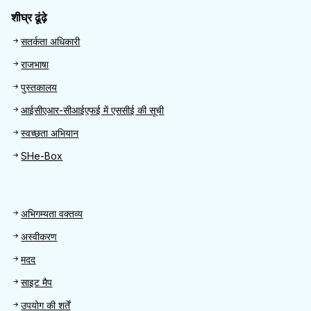
शीघ्र ढूंढ़े
Quick Find
सतर्कता अधिकारी
राजभाषा
पुस्तकालय
आईसीएआर-सीआईएफई में एससीई की सूची
स्वच्छता अभियान
SHe-Box
Footer
अभिगम्यता वक्तव्य
अस्वीकरण
मदद
साइट मैप
उपयोग की शर्तें