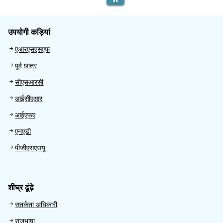
उपयोगी कड़ियां
Useful links
एआरएसएसएफ
पूर्व छात्र
सीएसआरसी
आईसीएआर
आईएफए
एनएडी
पीजीएसएसयू
शीघ्र ढूंढ़े
Quick Find
सतर्कता अधिकारी
राजभाषा