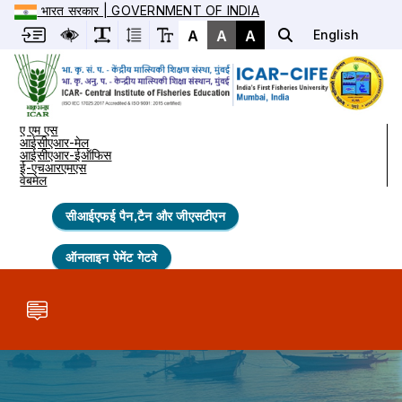
भारत सरकार | GOVERNMENT OF INDIA
A
A
A
English
ए एम एस
आईसीएआर-मेल
आईसीएआर-ईऑफिस
ई-एचआरएमएस
वेबमेल
सीआईएफई पैन,टैन और जीएसटीएन
ऑनलाइन पेमेंट गेटवे