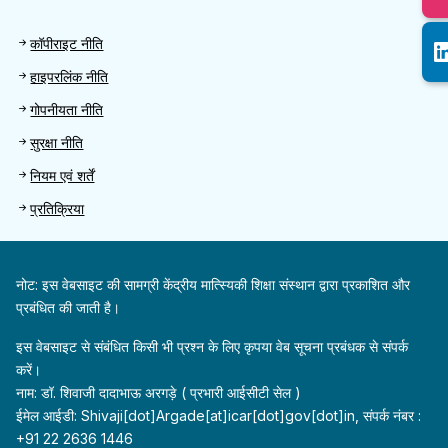
Footer 2
कॉपीराइट नीति
हाइपरलिंक नीति
गोपनीयता नीति
सुरक्षा नीति
नियम एवं शर्तें
प्रतिक्रिया
नोट: इस वेबसाइट की सामग्री केंद्रीय मात्स्यिकी शिक्षा संस्थान द्वारा प्रकाशित और
प्रबंधित की जाती है।
इस वेबसाइट से संबंधित किसी भी प्रश्न के लिए कृपया वेब सूचना प्रबंधक से संपर्क
करें।
नाम: डॉ. शिवाजी दादाभाऊ अरगड़े ( प्रभारी आईसीटी सेल )
ईमेल आईडी: Shivaji[dot]Argade[at]icar[dot]gov[dot]in, संपर्क नंबर :
+91 22 2636 1446