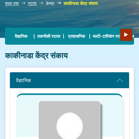
मुख्य पृष्ठ
स्टाफ
केन्द्र
काकीनाडा केंद्र संकाय
Main navigation
▶
वैज्ञानिक
तकनीकी स्टाफ
प्रशासनिक
मल्टी-टास्किंग स्टाफ
कोलक
काकीनाडा केंद्र संकाय
वैज्ञानिक