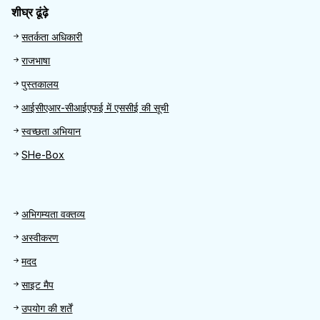
शीघ्र ढूंढ़े
Quick Find
सतर्कता अधिकारी
राजभाषा
पुस्तकालय
आईसीएआर-सीआईएफई में एससीई की सूची
स्वच्छता अभियान
SHe-Box
Footer
अभिगम्यता वक्तव्य
अस्वीकरण
मदद
साइट मैप
उपयोग की शर्तें