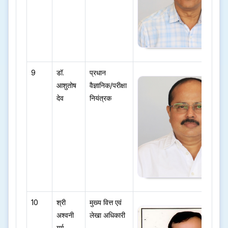
9
डॉ.
प्रधान
आशुतोष
वैज्ञानिक/परीक्षा
देव
नियंत्रक
10
श्री
मुख्य वित्त एवं
अश्वनी
लेखा अधिकारी
गर्ग