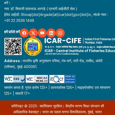
करें।
नाम: डॉ. शिवाजी दादाभाऊ अरगड़े ( प्रभारी आईसीटी सेल )
ईमेल आईडी: Shivaji[dot]Argade[at]icar[dot]gov[dot]in, संपर्क नंबर :
+91 22 2636 1446
हमें फ़ॉलो करें
Address :
भारतीय कृषि अनुसंधान परिषद, पंच मार्ग, यारी रोड, वर्सोवा, अंधेरी
(पश्चिम), मुंबई 400061.
समर्थन करता है: गूगल क्रोम 125+ | फ़ायरफ़ॉक्स 126+ | माइक्रोसॉफ्ट एज संस्करण
125+ | सफारी 17+
कॉपीराइट © 2025- सर्वाधिकार सुरक्षित। केंद्रीय मत्स्य शिक्षा संस्थान की
आधिकारिक वेबसाइट। भारत का पहला मत्स्य विश्वविद्यालय, मुंबई, भारत