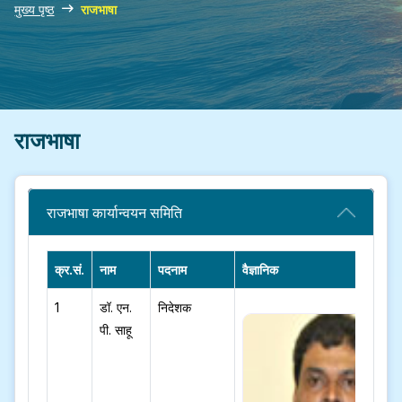
मुख्य पृष्ठ
राजभाषा
राजभाषा
राजभाषा कार्यान्वयन समिति
क्र.सं.
नाम
पदनाम
वैज्ञानिक
1
डॉ. एन.
निदेशक
पी. साहू