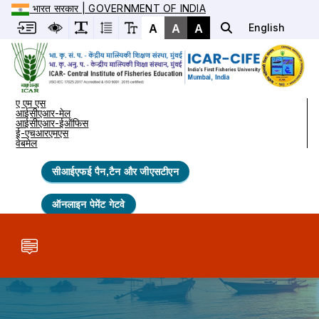
भारत सरकार | GOVERNMENT OF INDIA
A
A
A
English
ए एम एस
आईसीएआर-मेल
आईसीएआर-ईऑफिस
ई-एचआरएमएस
वेबमेल
सीआईएफई पैन,टैन और जीएसटीएन
ऑनलाइन पेमेंट गेटवे