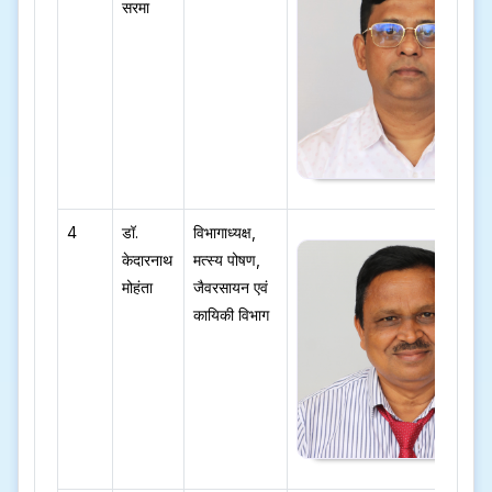
सरमा
4
डॉ.
विभागाध्यक्ष,
केदारनाथ
मत्स्य पोषण,
मोहंता
जैवरसायन एवं
कायिकी विभाग