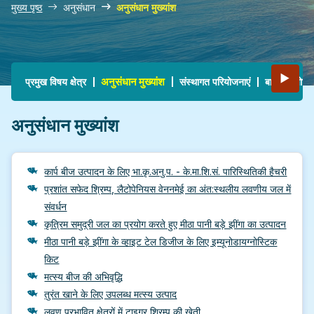
मुख्य पृष्ठ
अनुसंधान
अनुसंधान मुख्यांश
Main navigation
▶
अनुसंधान मुख्यांश
प्रमुख विषय क्षेत्र
संस्थागत परियोजनाएं
बाह्य वित्तपो
अनुसंधान मुख्यांश
कार्प बीज उत्पादन के लिए भा.कृ.अनु.प. - के.मा.शि.सं. पारिस्थितिकी हैचरी
प्रशांत सफेद श्रिम्प, लैटोपेनियस वेननमेई का अंत:स्थलीय लवणीय जल में
संवर्धन
कृत्रिम समुद्री जल का प्रयोग करते हुए मीठा पानी बड़े झींगा का उत्पादन
मीठा पानी बड़े झींगा के व्हाइट टेल डिजीज के लिए इम्यूनोडायग्नोस्टिक
किट
मत्स्य बीज की अभिवृद्धि
तुरंत खाने के लिए उपलब्ध मत्स्य उत्पाद
लवण प्रभावित क्षेत्रों में टाइगर श्रिम्प की खेती