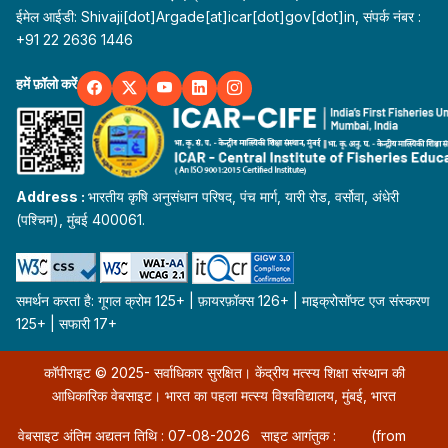
ईमेल आईडी: Shivaji[dot]Argade[at]icar[dot]gov[dot]in, संपर्क नंबर :
+91 22 2636 1446
हमें फ़ॉलो करें
Address :
भारतीय कृषि अनुसंधान परिषद, पंच मार्ग, यारी रोड, वर्सोवा, अंधेरी
(पश्चिम), मुंबई 400061.
समर्थन करता है: गूगल क्रोम 125+ | फ़ायरफ़ॉक्स 126+ | माइक्रोसॉफ्ट एज संस्करण
125+ | सफारी 17+
कॉपीराइट © 2025- सर्वाधिकार सुरक्षित। केंद्रीय मत्स्य शिक्षा संस्थान की
आधिकारिक वेबसाइट। भारत का पहला मत्स्य विश्वविद्यालय, मुंबई, भारत
वेबसाइट अंतिम अद्यतन तिथि : 07-08-2026
साइट आगंतुक :
(from