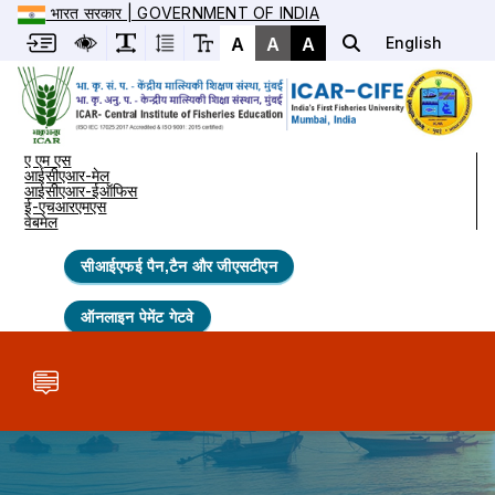
भारत सरकार | GOVERNMENT OF INDIA
A
A
A
English
ए एम एस
आईसीएआर-मेल
आईसीएआर-ईऑफिस
ई-एचआरएमएस
वेबमेल
सीआईएफई पैन,टैन और जीएसटीएन
ऑनलाइन पेमेंट गेटवे