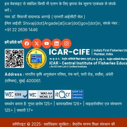
इस वेबसाइट से संबंधित किसी भी प्रश्न के लिए कृपया वेब सूचना प्रबंधक से संपर्क
करें।
नाम: डॉ. शिवाजी दादाभाऊ अरगड़े ( प्रभारी आईसीटी सेल )
ईमेल आईडी: Shivaji[dot]Argade[at]icar[dot]gov[dot]in, संपर्क नंबर :
+91 22 2636 1446
हमें फ़ॉलो करें
Address :
भारतीय कृषि अनुसंधान परिषद, पंच मार्ग, यारी रोड, वर्सोवा, अंधेरी
(पश्चिम), मुंबई 400061.
समर्थन करता है: गूगल क्रोम 125+ | फ़ायरफ़ॉक्स 126+ | माइक्रोसॉफ्ट एज संस्करण
125+ | सफारी 17+
कॉपीराइट © 2025- सर्वाधिकार सुरक्षित। केंद्रीय मत्स्य शिक्षा संस्थान की