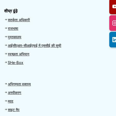
शीघ्र ढूंढ़े
Quick Find
सतर्कता अधिकारी
राजभाषा
पुस्तकालय
आईसीएआर-सीआईएफई में एससीई की सूची
स्वच्छता अभियान
SHe-Box
Footer
अभिगम्यता वक्तव्य
अस्वीकरण
मदद
साइट मैप