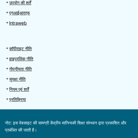
उपयोग की शर्तें
एनआईआरएफ
Intraweb
Footer 2
कॉपीराइट नीति
हाइपरलिंक नीति
गोपनीयता नीति
सुरक्षा नीति
नियम एवं शर्तें
प्रतिक्रिया
नोट: इस वेबसाइट की सामग्री केंद्रीय मात्स्यिकी शिक्षा संस्थान द्वारा प्रकाशित और
प्रबंधित की जाती है।