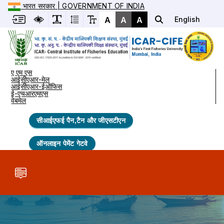
भारत सरकार | GOVERNMENT OF INDIA
A
A
A
English
ए एम एस
आईसीएआर-मेल
आईसीएआर-ईऑफिस
ई-एचआरएमएस
वेबमेल
सीआईएफई पैन,टैन और जीएसटीएन
ऑनलाइन पेमेंट गेटवे