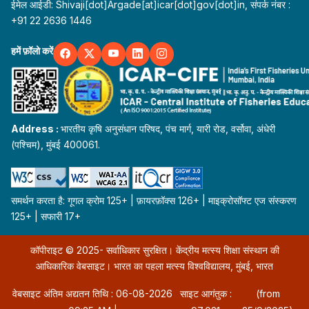
ईमेल आईडी: Shivaji[dot]Argade[at]icar[dot]gov[dot]in, संपर्क नंबर :
+91 22 2636 1446
हमें फ़ॉलो करें
Address :
भारतीय कृषि अनुसंधान परिषद, पंच मार्ग, यारी रोड, वर्सोवा, अंधेरी
(पश्चिम), मुंबई 400061.
समर्थन करता है: गूगल क्रोम 125+ | फ़ायरफ़ॉक्स 126+ | माइक्रोसॉफ्ट एज संस्करण
125+ | सफारी 17+
कॉपीराइट © 2025- सर्वाधिकार सुरक्षित। केंद्रीय मत्स्य शिक्षा संस्थान की
आधिकारिक वेबसाइट। भारत का पहला मत्स्य विश्वविद्यालय, मुंबई, भारत
वेबसाइट अंतिम अद्यतन तिथि : 06-08-2026
साइट आगंतुक :
(from