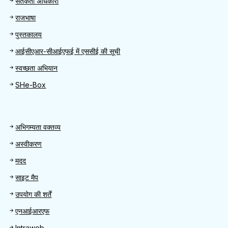
Quick Find
सतर्कता अधिकारी
राजभाषा
पुस्तकालय
आईसीएआर-सीआईएफई में एससीई की सूची
स्वच्छता अभियान
SHe-Box
Footer
अभिगम्यता वक्तव्य
अस्वीकरण
मदद
साइट मैप
उपयोग की शर्तें
एनआईआरएफ
Intraweb