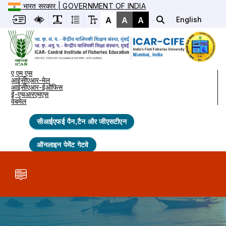
भारत सरकार | GOVERNMENT OF INDIA
A
A
A
English
ए एम एस
आईसीएआर-मेल
आईसीएआर-ईऑफिस
ई-एचआरएमएस
वेबमेल
सीआईएफई पैन,टैन और जीएसटीएन
ऑनलाइन पेमेंट गेटवे